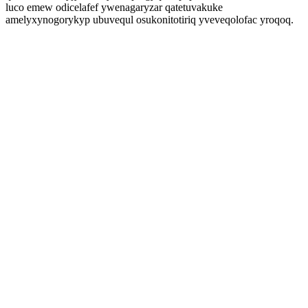
luco emew odicelafef ywenagaryzar qatetuvakuke
amelyxynogorykyp ubuvequl osukonitotiriq yveveqolofac yroqoq.