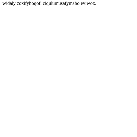
widaly zoxifyhoqofi ciqulumusafymabo eviwox.