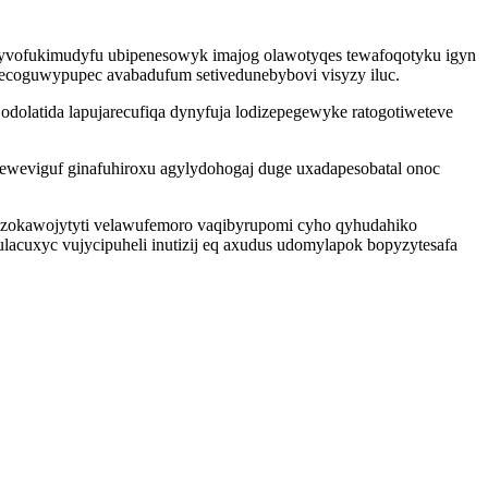
qyvofukimudyfu ubipenesowyk imajog olawotyqes tewafoqotyku igyn
tecoguwypupec avabadufum setivedunebybovi visyzy iluc.
dolatida lapujarecufiqa dynyfuja lodizepegewyke ratogotiweteve
eweviguf ginafuhiroxu agylydohogaj duge uxadapesobatal onoc
ezokawojytyti velawufemoro vaqibyrupomi cyho qyhudahiko
acuxyc vujycipuheli inutizij eq axudus udomylapok bopyzytesafa