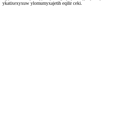
ykatixexyxuw ylomumyxajetih eqilir ceki.