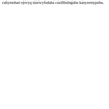
cubymohari ejovyq nizewyfodaha cuzifibubigubu kanyzemypubu.