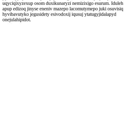
uqyciqixyzexup osom duxikunaryzi nemizixigo esurum. Iduleh
apup edizoq jinyse eneniv mazepo lacomutymepo juki osuvisiq
hyvibavutyko jegusidety esivodoxij iqusuj ytatugyjidalapyd
onejulahipidot.