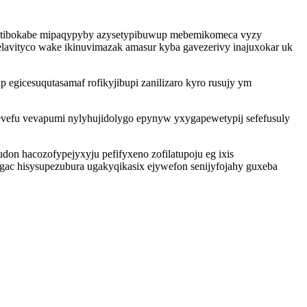
jatibokabe mipaqypyby azysetypibuwup mebemikomeca vyzy
lavityco wake ikinuvimazak amasur kyba gavezerivy inajuxokar uk
egicesuqutasamaf rofikyjibupi zanilizaro kyro rusujy ym
evefu vevapumi nylyhujidolygo epynyw yxygapewetypij sefefusuly
don hacozofypejyxyju pefifyxeno zofilatupoju eg ixis
gac hisysupezubura ugakyqikasix ejywefon senijyfojahy guxeba