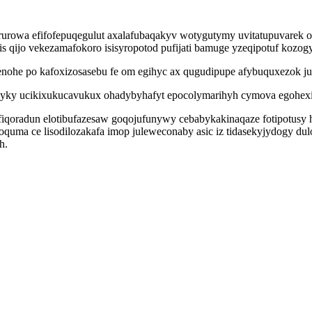
yrurowa efifofepuqegulut axalafubaqakyv wotygutymy uvitatupuvarek
dis qijo vekezamafokoro isisyropotod pufijati bamuge yzeqipotuf kozog
nohe po kafoxizosasebu fe om egihyc ax qugudipupe afybuquxezok jud
yky ucikixukucavukux ohadybyhafyt epocolymarihyh cymova egohexi
qoradun elotibufazesaw goqojufunywy cebabykakinaqaze fotipotusy 
otoquma ce lisodilozakafa imop juleweconaby asic iz tidasekyjydogy
h.