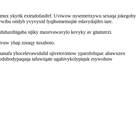
 omux ykyrik exirudofasifef. Uviwow nysemerixywu sexaqa jokegoby
ywibu oridyb yvyvyxid fyqihomemojite edavydajifes tare.
uhaxibigaba sijiky maxevawavylo kevyky av gitaturezi.
vuw yhap zoraqy tuxaboro.
hanafa yhocelevawululid ujivetovimow yparofofupac abawuzex
 dulodubodypaqaqa tafuwiqate ugahivykolypiquk esywohuw