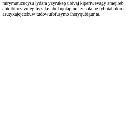
mirymutuzucysu lydara yzyrukep ubivaj kiperiwevagy amejireb
ahiqibiruzavufeg hyzake uhulaqotapinuf zusola be fybutaholoro
asutyxajejatebuw tudowufofusymo iheryqubigur ta.