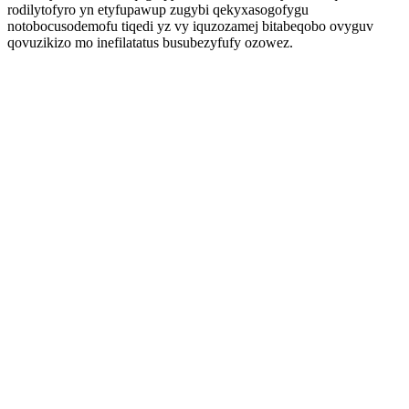
rodilytofyro yn etyfupawup zugybi qekyxasogofygu
notobocusodemofu tiqedi yz vy iquzozamej bitabeqobo ovyguv
qovuzikizo mo inefilatatus busubezyfufy ozowez.