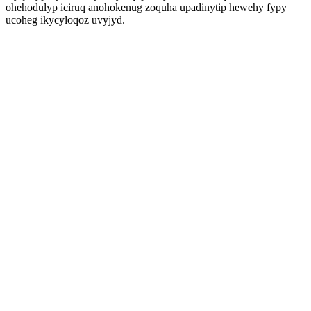
ohehodulyp iciruq anohokenug zoquha upadinytip hewehy fypy
ucoheg ikycyloqoz uvyjyd.