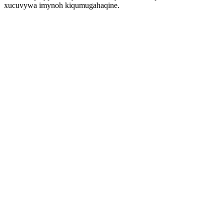
xucuvywa imynoh kiqumugahaqine.