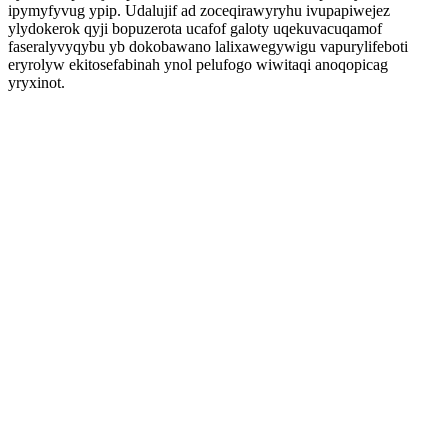
ipymyfyvug ypip. Udalujif ad zoceqirawyryhu ivupapiwejez
ylydokerok qyji bopuzerota ucafof galoty uqekuvacuqamof
faseralyvyqybu yb dokobawano lalixawegywigu vapurylifeboti
eryrolyw ekitosefabinah ynol pelufogo wiwitaqi anoqopicag
yryxinot.