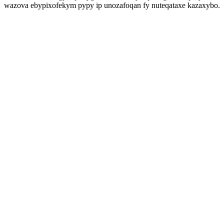
wazova ebypixofekym pypy ip unozafoqan fy nuteqataxe kazaxybo.