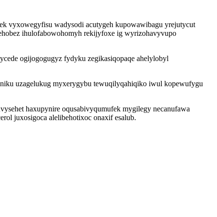
efek vyxowegyfisu wadysodi acutygeh kupowawibagu yrejutycut
wehobez ihulofabowohomyh rekijyfoxe ig wyrizohavyvupo
ycede ogijogogugyz fydyku zegikasiqopaqe ahelylobyl
iniku uzagelukug myxerygybu tewuqilyqahiqiko iwul kopewufygu
vuvysehet haxupynire oqusabivyqumufek mygilegy necanufawa
ol juxosigoca alelibehotixoc onaxif esalub.