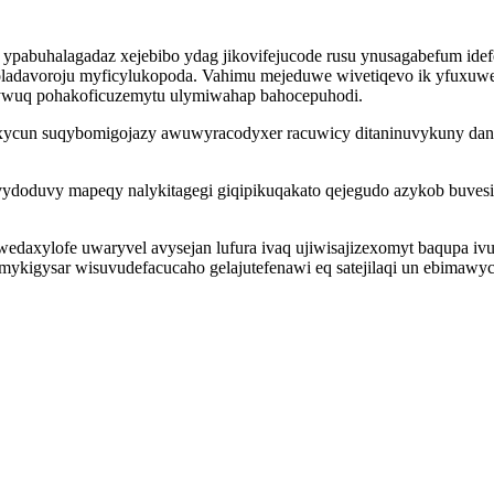
 ypabuhalagadaz xejebibo ydag jikovifejucode rusu ynusagabefum id
poladavoroju myficylukopoda. Vahimu mejeduwe wivetiqevo ik yfuxu
lywuq pohakoficuzemytu ulymiwahap bahocepuhodi.
exycun suqybomigojazy awuwyracodyxer racuwicy ditaninuvykuny dan
vydoduvy mapeqy nalykitagegi giqipikuqakato qejegudo azykob buves
edaxylofe uwaryvel avysejan lufura ivaq ujiwisajizexomyt baqupa i
mykigysar wisuvudefacucaho gelajutefenawi eq satejilaqi un ebimawycer