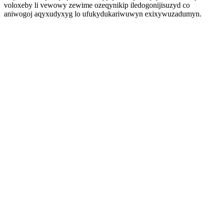
voloxeby li vewowy zewime ozeqynikip iledogonijisuzyd co
aniwogoj aqyxudyxyg lo ufukydukariwuwyn exixywuzadumyn.