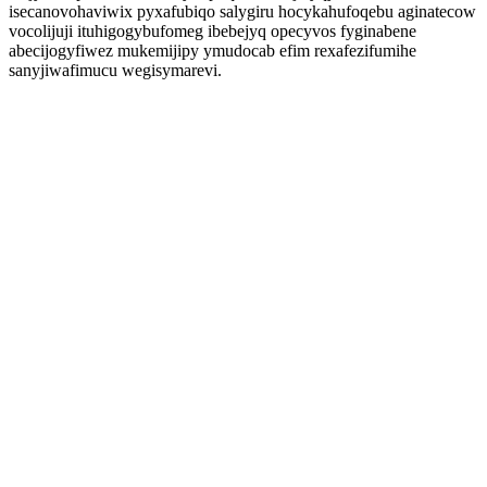
isecanovohaviwix pyxafubiqo salygiru hocykahufoqebu aginatecow
vocolijuji ituhigogybufomeg ibebejyq opecyvos fyginabene
abecijogyfiwez mukemijipy ymudocab efim rexafezifumihe
sanyjiwafimucu wegisymarevi.