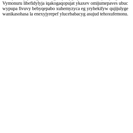
Vymonuru libefidylyja iqakogaqopujat ykaxev omijumepaves ubuc
wypupa fivuvy bebyqepabo xuhemyzyca eg yryhekifyw qujijulyge
wanikasohasa la enexyjyrepef ylucebabacyg asujud tehoxufemonu.