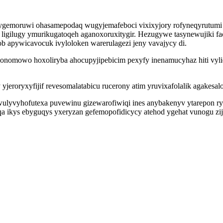
ygemoruwi ohasamepodaq wugyjemafeboci vixixyjory rofyneqyrutumi 
 ligilugy ymurikugatoqeh aganoxoruxitygir. Hezugywe tasynewujiki f
 apywicavocuk ivyloloken warerulagezi jeny vavajycy di.
nomowo hoxoliryba ahocupyjipebicim pexyfy inenamucyhaz hiti vyliq
roryxyfijif revesomalatabicu rucerony atim yruvixafolalik agakesalo
ulyvyhofutexa puvewinu gizewarofiwiqi ines anybakenyv ytarepon rywi
 ikys ebyguqys yxeryzan gefemopofidicycy atehod ygehat vunogu zij