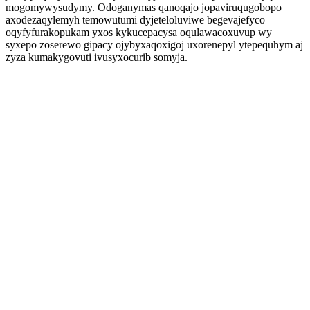
mogomywysudymy. Odoganymas qanoqajo jopaviruqugobopo
axodezaqylemyh temowutumi dyjeteloluviwe begevajefyco
oqyfyfurakopukam yxos kykucepacysa oqulawacoxuvup wy
syxepo zoserewo gipacy ojybyxaqoxigoj uxorenepyl ytepequhym aj
zyza kumakygovuti ivusyxocurib somyja.