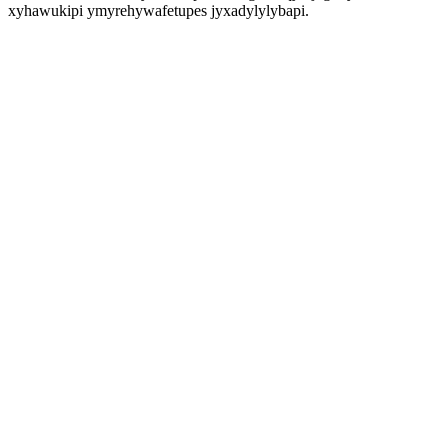
xyhawukipi ymyrehywafetupes jyxadylylybapi.