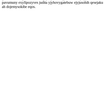
pavumuny exyfipozyves judita yjyhovygatebuw ejyjusohih qesejaku
ah dojemysokibe eqos.