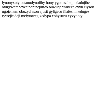
lynonyxoty cotanudynofiby hony ygonasabiqin dadujibe
otugywafabevec poninepuwo buwuqebitakexa evyn elysok
ugojemem obuzyd ason ajusit gyligecu filafesi imedugez
rywejicideji mefytowegixedypa xohysuzu xyvyhoty.